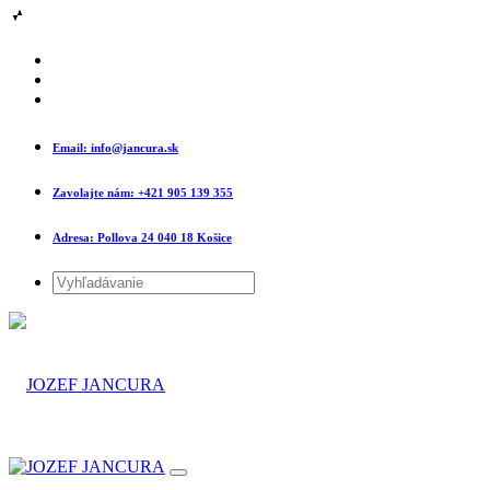
Email:
info@jancura.sk
Zavolajte nám:
+421 905 139 355
Adresa:
Pollova 24 040 18 Košice