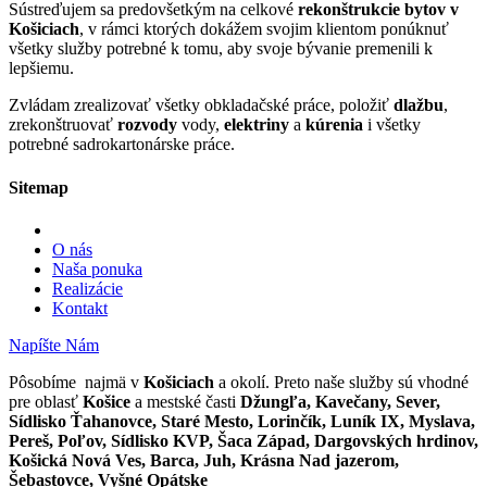
všetky služby potrebné k tomu, aby svoje bývanie premenili k
lepšiemu.
Zvládam zrealizovať všetky obkladačské práce, položiť
dlažbu
,
zrekonštruovať
rozvody
vody,
elektriny
a
kúrenia
i všetky
potrebné sadrokartonárske práce.
Sitemap
O nás
Naša ponuka
Realizácie
Kontakt
Napíšte Nám
Pôsobíme najmä v
Košiciach
a okolí. Preto naše služby sú vhodné
pre oblasť
Košice
a mestské časti
Džungľa, Kavečany, Sever,
Sídlisko Ťahanovce, Staré Mesto, Lorinčík, Luník IX, Myslava,
Pereš, Poľov, Sídlisko KVP, Šaca Západ, Dargovských hrdinov,
Košická Nová Ves, Barca, Juh, Krásna Nad jazerom,
Šebastovce, Vyšné Opátske