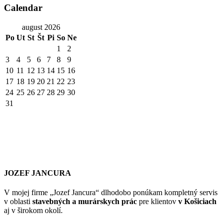
august 2026
Po
Ut
St
Št
Pi
So
Ne
1
2
3
4
5
6
7
8
9
10
11
12
13
14
15
16
17
18
19
20
21
22
23
24
25
26
27
28
29
30
31
JOZEF JANCURA
V mojej firme „Jozef Jancura“ dlhodobo ponúkam kompletný servis
v oblasti
stavebných a murárskych prác
pre klientov
v Košiciach
aj v širokom okolí.
Sústreďujem sa predovšetkým na celkové
rekonštrukcie bytov v
Košiciach
, v rámci ktorých dokážem svojim klientom ponúknuť