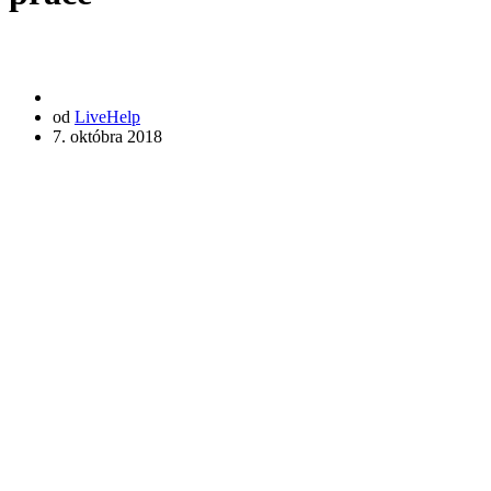
od
LiveHelp
7. októbra 2018