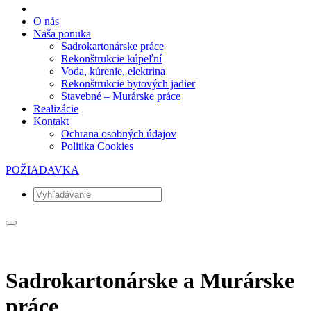
O nás
Naša ponuka
Sadrokartonárske práce
Rekonštrukcie kúpeľní
Voda, kúrenie, elektrina
Rekonštrukcie bytových jadier
Stavebné – Murárske práce
Realizácie
Kontakt
Ochrana osobných údajov
Politika Cookies
POŽIADAVKA
Sadrokartonárske a Murárske
práce