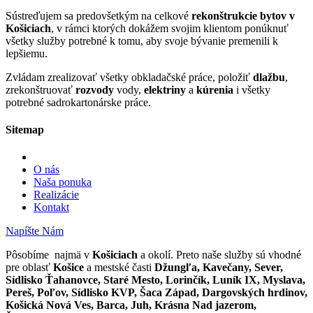
Sústreďujem sa predovšetkým na celkové
rekonštrukcie bytov v
Košiciach
, v rámci ktorých dokážem svojim klientom ponúknuť
všetky služby potrebné k tomu, aby svoje bývanie premenili k
lepšiemu.
Zvládam zrealizovať všetky obkladačské práce, položiť
dlažbu
,
zrekonštruovať
rozvody
vody,
elektriny
a
kúrenia
i všetky
potrebné sadrokartonárske práce.
Sitemap
O nás
Naša ponuka
Realizácie
Kontakt
Napíšte Nám
Pôsobíme najmä v
Košiciach
a okolí. Preto naše služby sú vhodné
pre oblasť
Košice
a mestské časti
Džungľa, Kavečany, Sever,
Sídlisko Ťahanovce, Staré Mesto, Lorinčík, Luník IX, Myslava,
Pereš, Poľov, Sídlisko KVP, Šaca Západ, Dargovských hrdinov,
Košická Nová Ves, Barca, Juh, Krásna Nad jazerom,