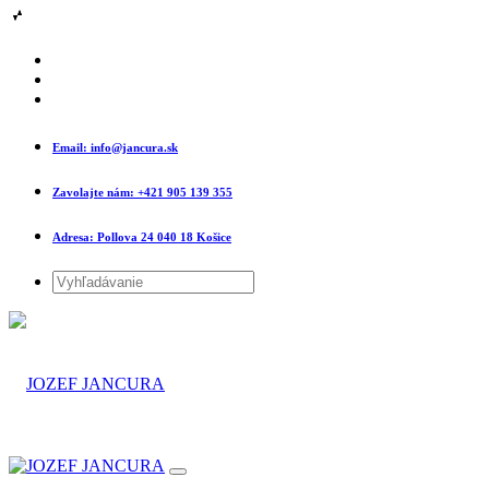
Email:
info@jancura.sk
Zavolajte nám:
+421 905 139 355
Adresa:
Pollova 24 040 18 Košice