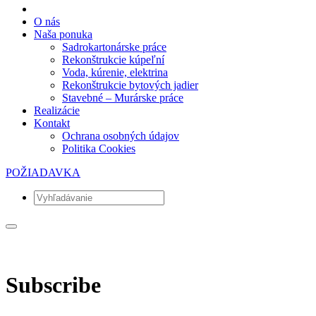
O nás
Naša ponuka
Sadrokartonárske práce
Rekonštrukcie kúpeľní
Voda, kúrenie, elektrina
Rekonštrukcie bytových jadier
Stavebné – Murárske práce
Realizácie
Kontakt
Ochrana osobných údajov
Politika Cookies
POŽIADAVKA
Subscribe