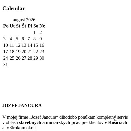
Calendar
august 2026
Po
Ut
St
Št
Pi
So
Ne
1
2
3
4
5
6
7
8
9
10
11
12
13
14
15
16
17
18
19
20
21
22
23
24
25
26
27
28
29
30
31
JOZEF JANCURA
V mojej firme „Jozef Jancura“ dlhodobo ponúkam kompletný servis
v oblasti
stavebných a murárskych prác
pre klientov
v Košiciach
aj v širokom okolí.