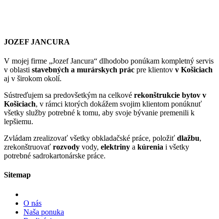
JOZEF JANCURA
V mojej firme „Jozef Jancura“ dlhodobo ponúkam kompletný servis
v oblasti
stavebných a murárskych prác
pre klientov
v Košiciach
aj v širokom okolí.
Sústreďujem sa predovšetkým na celkové
rekonštrukcie bytov v
Košiciach
, v rámci ktorých dokážem svojim klientom ponúknuť
všetky služby potrebné k tomu, aby svoje bývanie premenili k
lepšiemu.
Zvládam zrealizovať všetky obkladačské práce, položiť
dlažbu
,
zrekonštruovať
rozvody
vody,
elektriny
a
kúrenia
i všetky
potrebné sadrokartonárske práce.
Sitemap
O nás
Naša ponuka