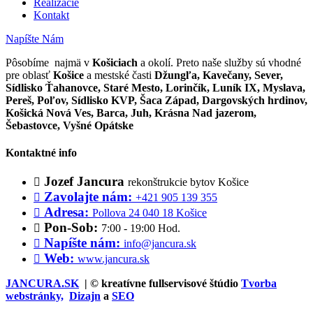
Realizácie
Kontakt
Napíšte Nám
Pôsobíme najmä v
Košiciach
a okolí. Preto naše služby sú vhodné
pre oblasť
Košice
a mestské časti
Džungľa, Kavečany, Sever,
Sídlisko Ťahanovce, Staré Mesto, Lorinčík, Luník IX, Myslava,
Pereš, Poľov, Sídlisko KVP, Šaca Západ, Dargovských hrdinov,
Košická Nová Ves, Barca, Juh, Krásna Nad jazerom,
Šebastovce, Vyšné Opátske
Kontaktné info
Jozef Jancura
rekonštrukcie bytov Košice
Zavolajte nám:
+421 905 139 355
Adresa:
Pollova 24 040 18 Košice
Pon-Sob:
7:00 - 19:00 Hod.
Napíšte nám:
info@jancura.sk
Web:
www.jancura.sk
JANCURA.SK
| © kreatívne fullservisové štúdio
Tvorba
webstránky,
Dizajn
a
SEO