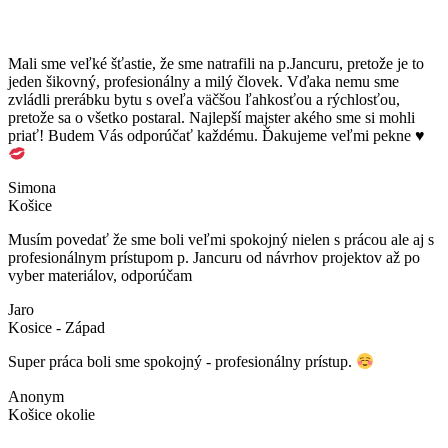
Mali sme veľké šťastie, že sme natrafili na p.Jancuru, pretože je to
jeden šikovný, profesionálny a milý človek. Vďaka nemu sme
zvládli prerábku bytu s oveľa väčšou ľahkosťou a rýchlosťou,
pretože sa o všetko postaral. Najlepší majster akého sme si mohli
priať! Budem Vás odporúčať každému. Ďakujeme veľmi pekne
♥
Simona
Košice
Musím povedať že sme boli veľmi spokojný nielen s prácou ale aj s
profesionálnym prístupom p. Jancuru od návrhov projektov až po
vyber materiálov, odporúčam
Jaro
Kosice - Západ
Super práca boli sme spokojný - profesionálny prístup.
Anonym
Košice okolie