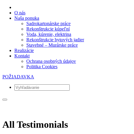
O nás
Naša ponuka
Sadrokartonárske práce
Rekonštrukcie kúpeľní
Voda, kúrenie, elektrina
Rekonštrukcie bytových jadier
Stavebné – Murárske práce
Realizácie
Kontakt
Ochrana osobných údajov
Politika Cookies
POŽIADAVKA
All Testimonials